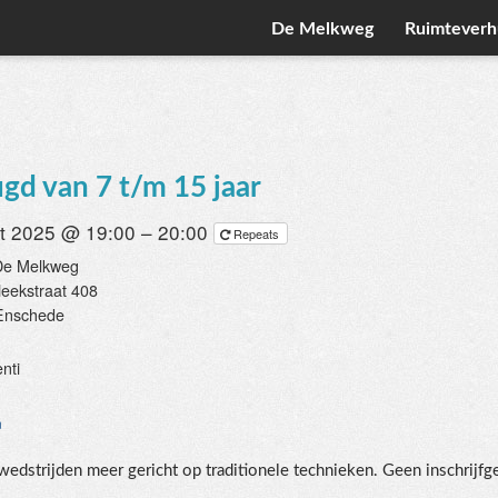
De Melkweg
Ruimteverh
 van 7 t/m 15 jaar
t 2025 @ 19:00 – 20:00
Repeats
 De Melkweg
Heekstraat 408
Enschede
d
nti
n
wedstrijden meer gericht op traditionele technieken. Geen inschrijfgel