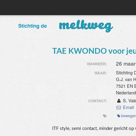
TAE KWONDO voor jeugd
26 maar
WANNEER:
Stichting
WAAR:
G.J. van 
7521 EN 
Nederlan
S. Vale
CONTACT:
Email
bewege
ITF style, semi contact, minder gericht op 